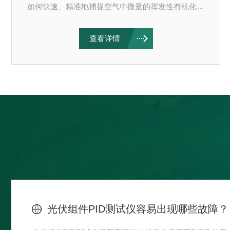
如何快速、精准地捕捉空气中微量的挥发性有机化合
物（VOCs）和有毒气体，是一项至关重要的技术挑
战。PID测试仪（光离子化检测仪）正是为应对这一
查看详情
需求而诞生的精密仪器。它宛如一双敏锐的“光离子
之眼”，能够在复杂的现场环境中，瞬间洞察那些肉
眼不可见的气体隐患，为人员安全和环境保护筑起坚
实的防线。PID测试仪的核心工作原理建立在光离子
化技术之上。其内部配备有特定能量的紫外灯，当待
测气体进入电离室时，紫外光释放的光子能量若高于
气体分子的电离...