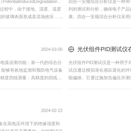
步测试能力，大幅提升检测效
十模组同步输出耐压测试仪是一
导致测试精度失真，甚至引发安全
般的测试步骤：1.准备工作：
，是保障测试稳定性的核心。
尘等环境因素。检查测试仪的外
避干扰的前提。操作前必须切断测
产品的测试要求，设置合适的测
险。同时，需全面核查测试线、绝
产品：将被测产品分别连接到测
或引发安全事故。此外，还需根据
对于不同类型的产品，可能需要使
十模组同步输出耐压
2024-12-19
气安全测试中发挥重要作用。以
十模组同步输出耐压测试仪的设
工作电压的交流电压，检测绝缘材
多个独立的测试通道，每个通道
耐压测试：与交流耐压测试类似，
产品进行测试，极大提高了测试
能。3.绝缘阻抗测试：测量电气
实现同时独立测试10个产品。2
性。这有助于发现潜在的绝缘缺陷
缘阻抗测试等多种功能。交流耐
可以同时对多个产品...
的性能；直流耐压测试则针对直流
解
安规综合分析仪的优
2024-11-19
标准和规范，以下是一些常见的测
安规综合分析仪是一种用于测试