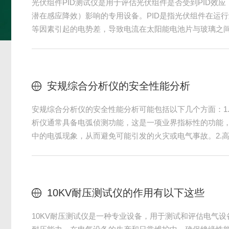
在工业检测场景中，4模组多通道耐压测试仪凭借多通道同
率，但复杂布线环境下的电磁干扰、信号串扰等问题，常
隐患。掌握4模组多通道耐压测试仪科学的防干扰接线攻略
一、前置准备：筑牢防干扰基础接线前的规范准备，是规
试仪与被测设备的电源，悬挂警示标识，杜绝带电操作风
缘杆等部件的绝缘完整性，避免因线缆破损引入外部干扰
现场...
4模组多通道耐压测试仪具备哪些功能呢
4模组多通道耐压测试仪具备多种功能，这些功能使其在电
下是一些主要功能：1.交流耐压测试：通过施加高于正常
料是否能够有效隔离电流，防止漏电现象的发生。2.直流
但使用的是直流电压，用于评估设备在直流环境下的绝缘性
设备的绝缘电阻值，以确保设备在正常工作条件下的安全
或老化问题。4.多通道独立测试：具备多个独立的测试通道，
光伏组件专用安规测试仪的测试要求详
光伏组件专用安规测试仪的测试要求主要依据相关的安全