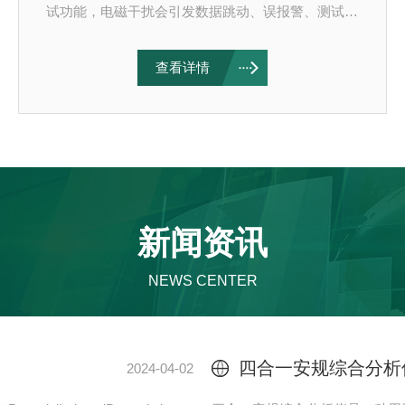
试功能，电磁干扰会引发数据跳动、误报警、测试结
果偏差、仪器通讯异常，下面分设备接地、布线、测
试环境、测试方案、参数设置五大类解决方案。一、
查看详情
接地系统优化（最核心措施）仪器独立可靠接地仪器
保护地线单独接入实验室安全接地排，禁止和变频
器、离心机、大功率加热设备共用一条地线，避免地
线电位扰动带来干扰；接地电阻控制在4Ω以内。杜
绝地线串联、地线悬空。被测样品可靠接地按照标准
要求将待测设备外壳良好接地；浮地样品做好隔离，
消除分布电容耦合干扰。...
新闻资讯
NEWS CENTER
4模组多通道耐压测试仪在复杂布线中的防干扰接线攻略
2026-06-11