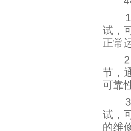
4模
1.
试，
正常
2.
节，
可靠
3.
试，
的维