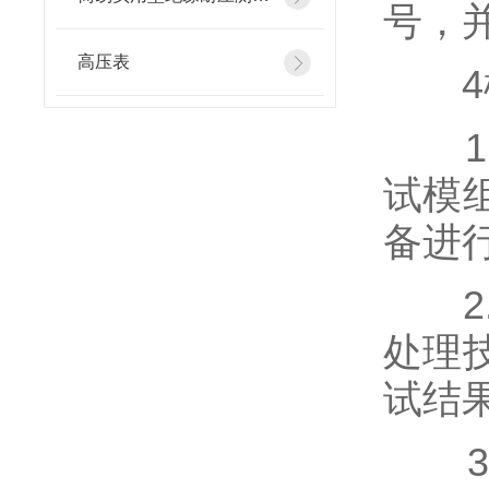
号，
高压表
4模
1.
试模
备进
2.
处理
试结
3.