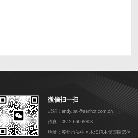
微信扫一扫
邮箱：andy.bai@senhot.com.cn
传真：0512-66069908
地址：苏州市吴中区木渎镇木胥西路65号