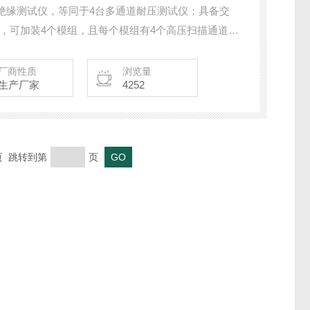
道耐压绝缘测试仪，等同于4台多通道耐压测试仪；具备交
能，可加装4个模组，且每个模组有4个高压扫描通道，
测试点的产品，适合LED电源、变压器、继电器、
的自动化生产线上。
厂商性质
浏览量
生产厂家
4252
末页 跳转到第
页