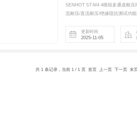
SENHOT ST-M4 4模组多通
流耐压/直流耐压/绝缘阻抗测试功
实现同时独立测试4个需要多个高压
adapter、马达等产能大，节拍快
更新时间
2025-11-05
共 1 条记录，当前 1 / 1 页 首页 上一页 下一页 