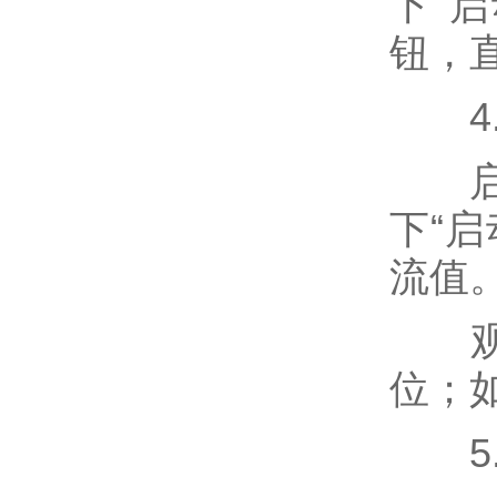
下“
钮，
4.
启动
下“
流值
观察
位；
5.